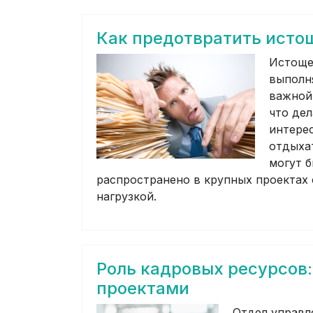
Как предотвратить исто
Истоще
выполня
важной
что дел
интерес
отдыхат
могут 
распространено в крупных проектах
нагрузкой.
Роль кадровых ресурсов
проектами
Отдел управл