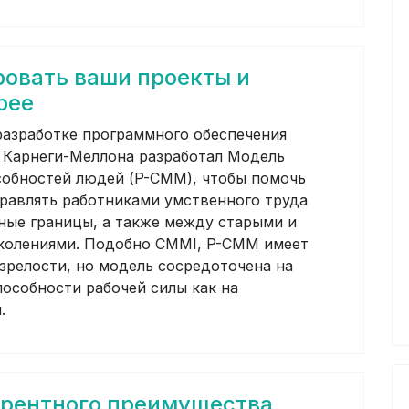
ровать ваши проекты и
рее
разработке программного обеспечения
 Карнеги-Меллона разработал Модель
собностей людей (P-CMM), чтобы помочь
равлять работниками умственного труда
ьные границы, а также между старыми и
колениями. Подобно CMMI, P-CMM имеет
 зрелости, но модель сосредоточена на
особности рабочей силы как на
.
урентного преимущества