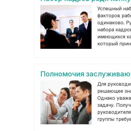
Успешный наб
факторов раб
одинаково. Р
набора кадро
имеющихся ка
который прин
Полномочия заслуживают
Для руководи
решающее зна
Однако уваже
задачу. Полу
руководителя
группы требу