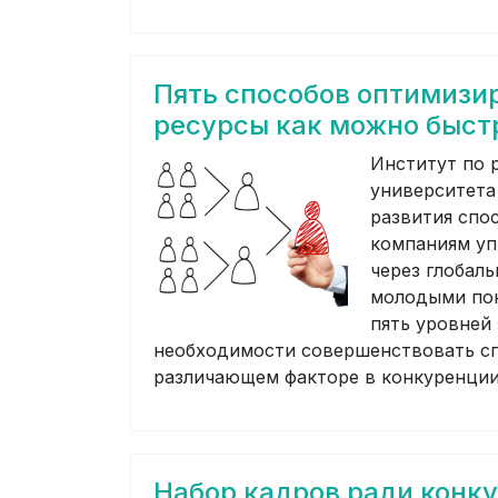
Пять способов оптимизи
ресурсы как можно быст
Институт по 
университета
развития спо
компаниям уп
через глобал
молодыми по
пять уровней
необходимости совершенствовать сп
различающем факторе в конкуренции
Набор кадров ради конк