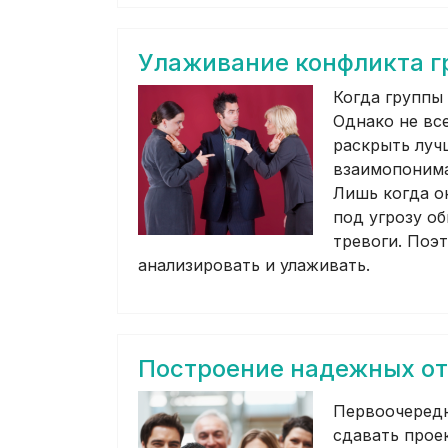
Улаживание конфликта г
Когда группы
Однако не вс
раскрыть луч
взаимопонима
Лишь когда о
под угрозу о
тревоги. Поэ
анализировать и улаживать.
Построение надежных от
Первоочередн
сдавать прое