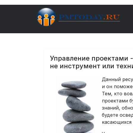
Управление проектами -
не инструмент или техн
Данный ресу
и он поможе
Тем, кто во
проектами б
знаний, обн
будете осве
касающихся 