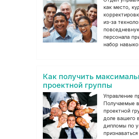
как место, ку
корректировк
из-за технол
повседневную
персонала пр
набор навыко
Как получить максималь
проектной группы
Управление п
Получаемые в
проектной гр
доле вашего 
дипломы по у
признаваться 