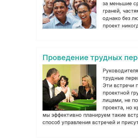
за меньшие с
граней, част
однако без л
проект никогд
Проведение трудных пер
Руководителя
трудные перег
Эти встречи 
проектной гр
лицами, не 
проекта, но к
мы эффективно планируем такие встр
способ управления встречей и прис